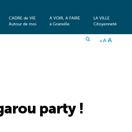
CADRE de VIE
A VOIR, A FAIRE
LA VILLE
Autour de moi
à Granville
Citoyenneté
INCRE
A
RESET
DECREASE
A
FONT
A
FONT
FONT
SIZE.
SIZE.
SIZE.
garou party !