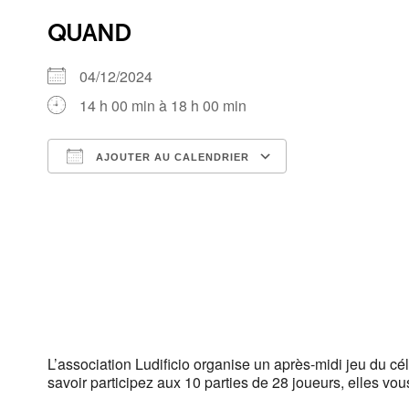
QUAND
04/12/2024
14 h 00 min à 18 h 00 min
AJOUTER AU CALENDRIER
Télécharger ICS
Calendrier Google
iCalendar
Office 365
Outlook Live
L’association Ludificio organise un après-midi jeu du cél
savoir participez aux 10 parties de 28 joueurs, elles v