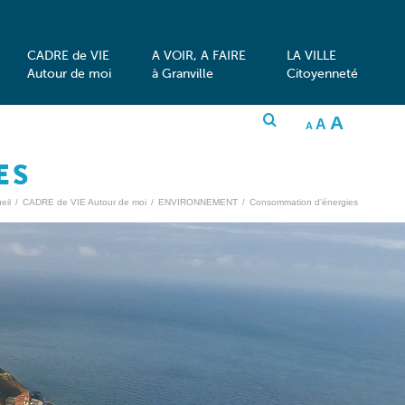
CADRE de VIE
A VOIR, A FAIRE
LA VILLE
Autour de moi
à Granville
Citoyenneté
INCRE
A
RESET
DECREASE
A
FONT
A
FONT
FONT
SIZE.
SIZE.
SIZE.
ES
eil
/
CADRE de VIE Autour de moi
/
ENVIRONNEMENT
/
Consommation d’énergies