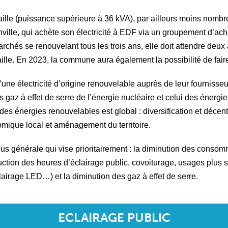
ille (puissance supérieure à 36 kVA), par ailleurs moins nombre
anville, qui achète son électricité à EDF via un groupement d
chés se renouvelant tous les trois ans, elle doit attendre deux a
le. En 2023, la commune aura également la possibilité de faire 
 d’une électricité d’origine renouvelable auprès de leur fournis
es gaz à effet de serre de l’énergie nucléaire et celui des énerg
êt des énergies renouvelables est global : diversification et déc
mique local et aménagement du territoire.
 plus générale qui vise prioritairement : la diminution des conso
ction des heures d’éclairage public, covoiturage, usages plus s
airage LED…) et la diminution des gaz à effet de serre.
ECLAIRAGE PUBLIC