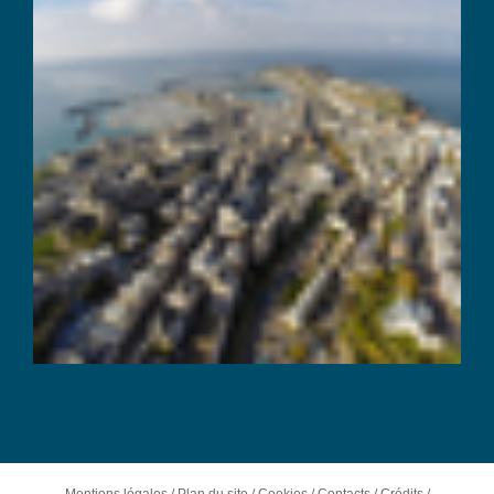
Mentions légales
/
Plan du site
/
Cookies
/
Contacts
/
Crédits
/