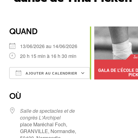
QUAND
13/06/2026 au 14/06/2026
20 h 15 min à 16 h 30 min
AJOUTER AU CALENDRIER
Télécharger ICS
Calendrier Google
iCalendar
Office 365
Outlook Live
OÙ
Salle de spectacles et de
congrès L'Archipel
place Maréchal Foch,
GRANVILLE, Normandie,
50400, Normandie