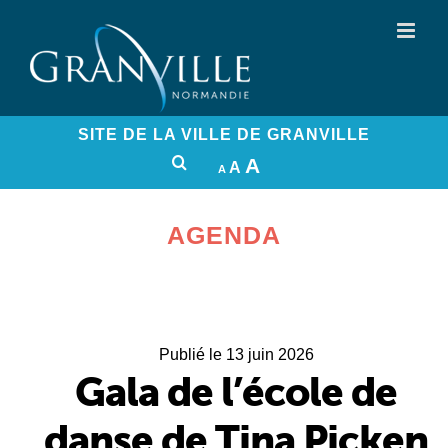
Panneau de gestion des cookies
SITE DE LA VILLE DE GRANVILLE
INCREASE
A
RESET
DECREASE
A
FONT
A
FONT
FONT
SIZE.
SIZE.
SIZE.
AGENDA
Publié le 13 juin 2026
Gala de l’école de
danse de Tina Picken