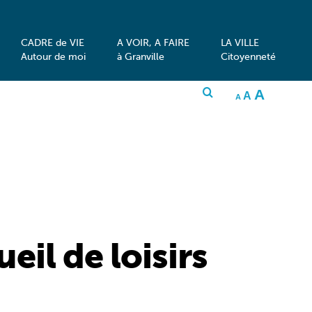
CADRE de VIE
A VOIR, A FAIRE
LA VILLE
Autour de moi
à Granville
Citoyenneté
INCRE
A
RESET
DECREASE
A
FONT
A
FONT
FONT
SIZE.
SIZE.
SIZE.
eil de loisirs