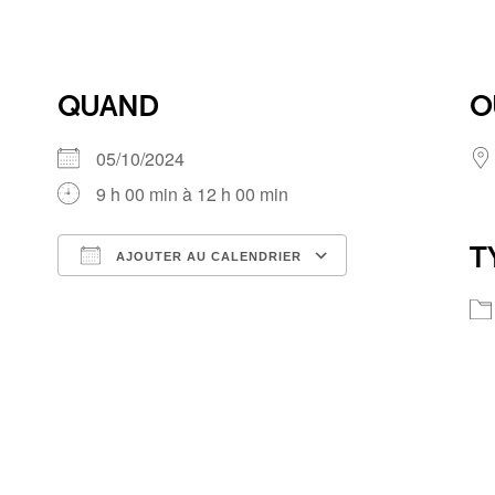
QUAND
O
05/10/2024
9 h 00 min à 12 h 00 min
T
AJOUTER AU CALENDRIER
Télécharger ICS
Calendrier Google
iCalendar
Office 365
Outlook Live