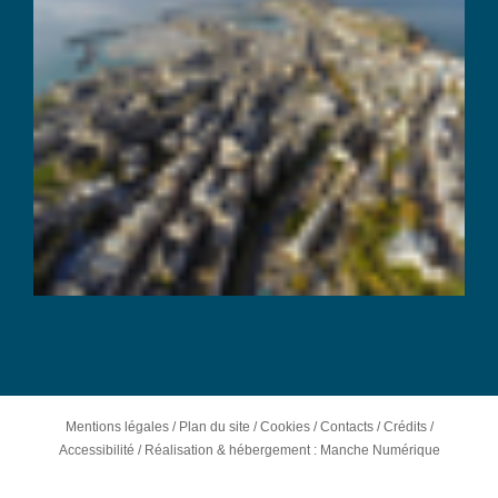
Mentions légales
/
Plan du site
/
Cookies
/
Contacts
/
Crédits
/
Accessibilité
/
Réalisation & hébergement : Manche Numérique