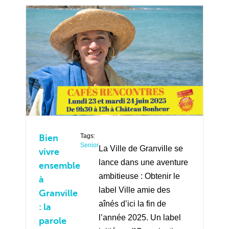
Tags:
Bien
Senior
La Ville de Granville se
vivre
lance dans une aventure
ensemble
ambitieuse : Obtenir le
à
label Ville amie des
Granville
aînés d’ici la fin de
: la
l’année 2025. Un label
parole