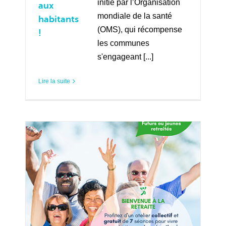
initié par l’Organisation
aux
mondiale de la santé
habitants
(OMS), qui récompense
!
les communes
s'engageant [...]
Lire la suite