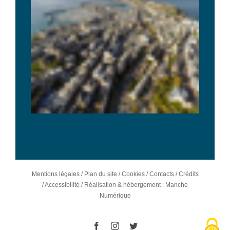
Mentions légales
/
Plan du site
/
Cookies
/
Contacts
/
Crédits
/
Accessibilité
/
Réalisation & hébergement : Manche
Numérique
Facebook
Instagram
Twitter