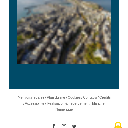
Mentions légales
/
Plan du site
/
Cookies
/
Contacts
/
Crédits
/
Accessibilité
/
Réalisation & hébergement : Manche
Numérique
Facebook
Instagram
Twitter