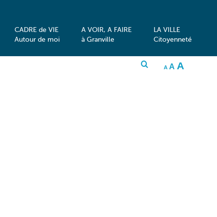
CADRE de VIE
A VOIR, A FAIRE
LA VILLE
Autour de moi
à Granville
Citoyenneté
INCRE
A
RESET
DECREASE
A
FONT
A
FONT
FONT
SIZE.
SIZE.
SIZE.