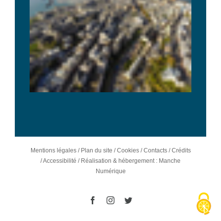
Mentions légales
/
Plan du site
/
Cookies
/
Contacts
/
Crédits
/
Accessibilité
/
Réalisation & hébergement : Manche
Numérique
Facebook
Instagram
Twitter