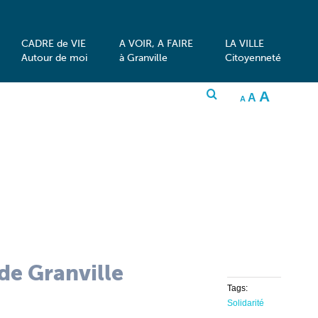
CADRE de VIE
A VOIR, A FAIRE
LA VILLE
Autour de moi
à Granville
Citoyenneté
INCRE
A
RESET
DECREASE
A
FONT
A
FONT
FONT
SIZE.
SIZE.
SIZE.
 de Granville
Tags:
Solidarité