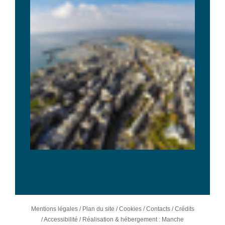
Mentions légales
/
Plan du site
/
Cookies
/
Contacts
/
Crédits
/
Accessibilité
/
Réalisation & hébergement : Manche