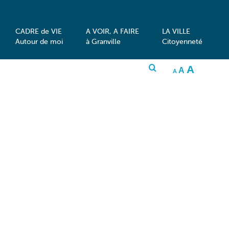
CADRE de VIE
A VOIR, A FAIRE
LA VILLE
Autour de moi
à Granville
Citoyenneté
INCRE
A
RESET
DECREASE
A
FONT
A
FONT
FONT
SIZE.
SIZE.
SIZE.